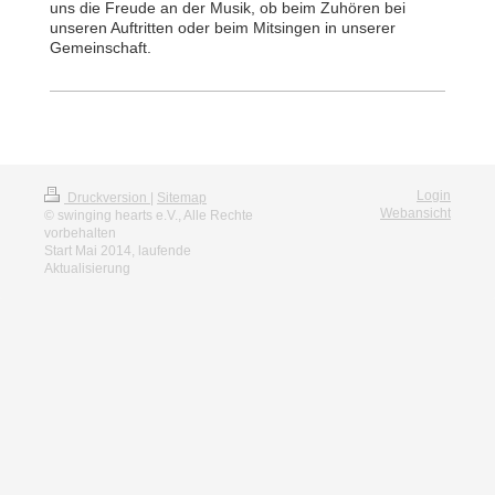
uns die Freude an der Musik, ob beim Zuhören bei
unseren Auftritten oder beim Mitsingen in unserer
Gemeinschaft.
Login
Druckversion
|
Sitemap
Webansicht
© swinging hearts e.V., Alle Rechte
vorbehalten
Start Mai 2014, laufende
Aktualisierung