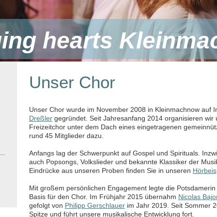
ing hearts Kleinm
Unser Chor
Unser Chor wurde im November 2008 in Kleinmachnow auf Ini
Dreßler
gegründet. Seit Jahresanfang 2014 organisieren wir
Freizeitchor unter dem Dach eines eingetragenen gemeinnüt
rund 45 Mitglieder dazu.
Anfangs lag der Schwerpunkt auf
Gospel und Spirituals. Inz
auch Popsongs, Volkslieder und bekannte Klassiker der Musik
Eindrücke aus unseren Proben finden Sie in unseren
Hörbeis
Mit großem persönlichen Engagement legte die Potsdamerin 
Basis für den Chor.
Im Frühjahr 2015 übernahm
Nicolas Bajo
gefolgt von
Philipp Gerschlauer
im Jahr 2019. Seit Sommer 20
Spitze und führt unsere musikalische Entwicklung fort.