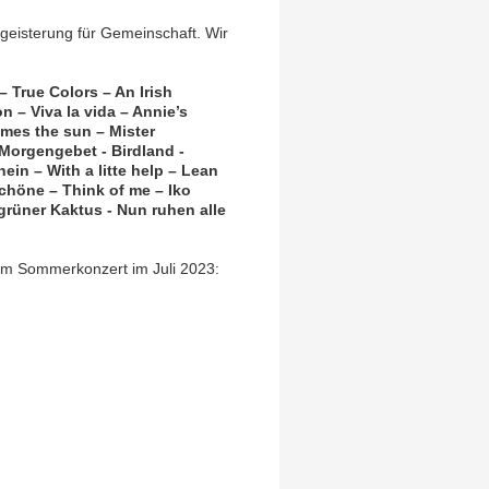
geisterung für Gemeinschaft. Wir
 True Colors – An Irish
on
–
Viva la vida – Annie’s
omes the sun – Mister
Morgengebet - Birdland -
n – With a litte help
–
Lean
höne – Think of me – Iko
 grüner Kaktus - Nun ruhen alle
rem Sommerkonzert im Juli 2023: