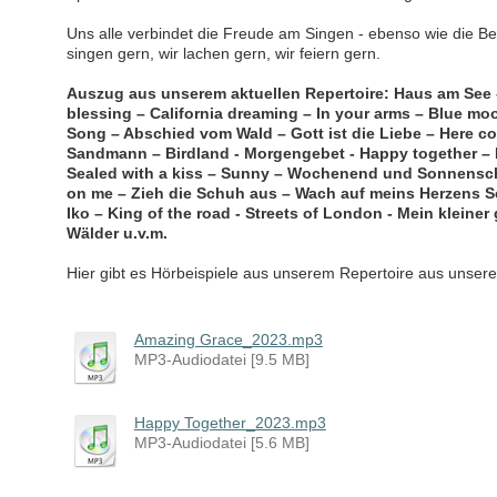
Uns alle verbindet die Freude am Singen - ebenso wie die Be
singen gern, wir lachen gern, wir feiern gern.
Auszug aus unserem aktuellen Repertoire: Haus am See –
blessing – California dreaming – In your arms – Blue mo
Song – Abschied vom Wald – Gott ist die Liebe – Here c
Sandmann – Birdland - Morgengebet - Happy together – 
Sealed with a kiss – Sunny
–
Wochenend und Sonnenschei
on me – Zieh die Schuh aus
–
Wach auf meins Herzens Sc
Iko
–
King of the road - Streets of London - Mein kleiner
Wälder u.v.m.
Hier gibt es Hörbeispiele aus unserem Repertoire aus unse
Amazing Grace_2023.mp3
MP3-Audiodatei [9.5 MB]
Happy Together_2023.mp3
MP3-Audiodatei [5.6 MB]